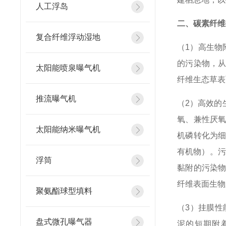
人工浮岛
二、碳素纤维
复合纤维浮动湿地
（1）高生物
的污染物，
太阳能喷泉曝气机
纤维生态草表
推流曝气机
（2）高效的
氧、兼性厌
太阳能纳米曝气机
机磷转化为细
有机物）。污
浮筒
黏附的污染
纤维表面生物
聚氨酯球型填料
（3）挂膜性
盘式微孔曝气器
泥的短期附