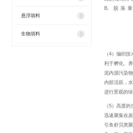
B. 脱 落
悬浮填料
生物填料
（4）
编织技
利于孵化、
泥内源污染
内部活跃，
进行景观的绿
（5）高度的
迅速聚集在
引鱼虾贝类