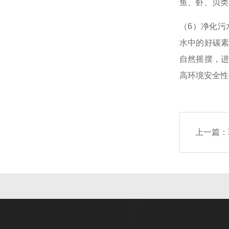
鱼、虾、贝类
（6）净化污
水中的好碳素
自然摇摆，进
高环境安全性
上一篇：