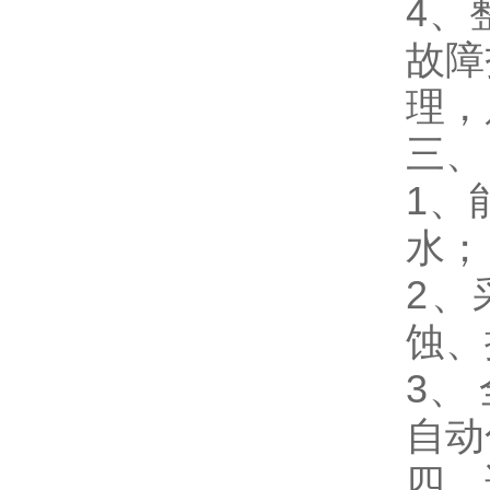
4、
故障
理，
三、
1、
水；
2、
蚀、
3、
自动
四、