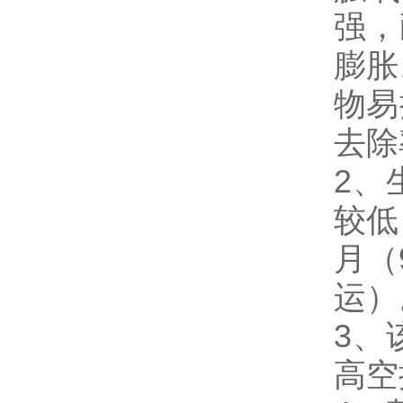
强，
膨胀
物易
去除
2、
较低
月（
运）
3、
高空