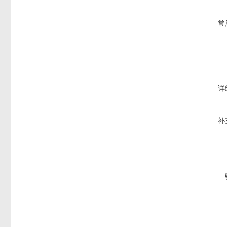
常
详
补