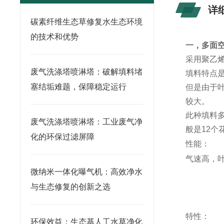
详
碳素纤维生态草修复水生态环境
的技术和优势
一，多面
采用聚乙
废气洗涤塔喷淋塔：破解填料堵
填料特点
塞结垢难题，保障稳定运行
但是由于
较大。
此种填料
废气洗涤塔喷淋塔：工业废气净
般是12个
化的环保过滤屏障
性能：
气速高，
微纳米一体化曝气机：高效净水
与生态修复的创新之选
特性：
环保效益：生态基人工水草净化