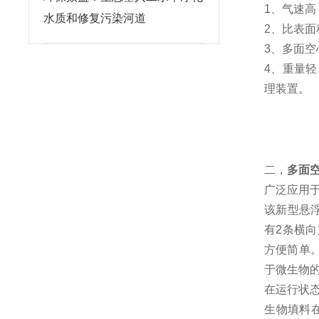
1、气速
水质和修复污染河道
2、比表
3、多面
4、重量
理装置。
二，
多面
广泛应用
该新型悬
有2条横
方便简单。
于微生物
在运行状
生物填料