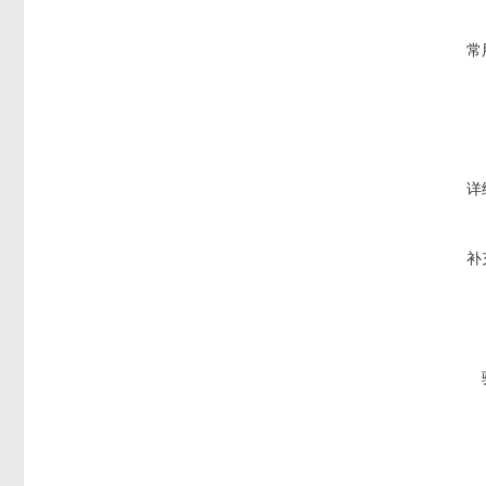
常
详
补