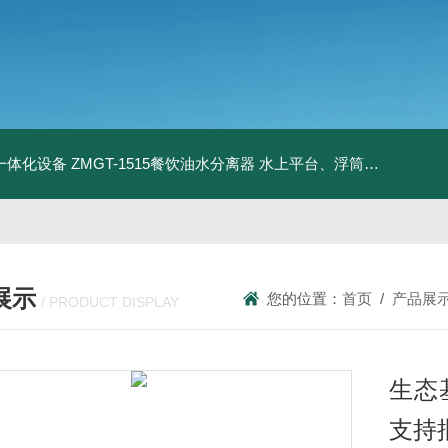
升一体化设备
ZMGT-1515餐饮油水分离器
水上平台、浮筒码头
管式微
展示
您的位置：
首页
/
产品展
/ PRODUCT DISPLAY
生态
支持