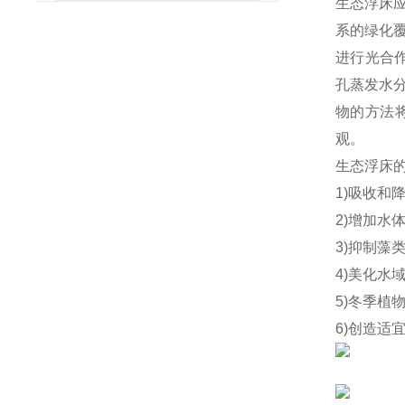
生态浮床
系的绿化
进行光合
孔蒸发水
物的方法
观。
生态浮床
1)吸收和
2)增加水
3)抑制藻
4)美化水
5)冬季植
6)创造适