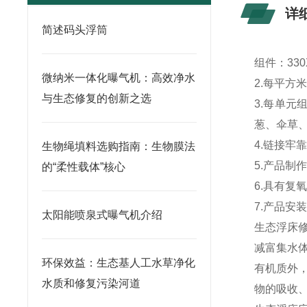
详
简述码头浮筒
组件：33
微纳米一体化曝气机：高效净水
2.每平方
与生态修复的创新之选
3.每单
葱、伞草
4.链接
生物绳填料选购指南：生物膜法
5.产品
的“柔性载体”核心
6.具有
7.产品安
太阳能喷泉式曝气机介绍
生态浮床
减富集水
环保效益：生态基人工水草净化
有机质外
水质和修复污染河道
物的吸收