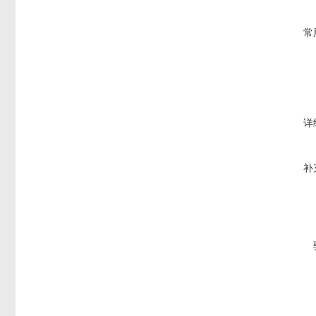
常
详
补