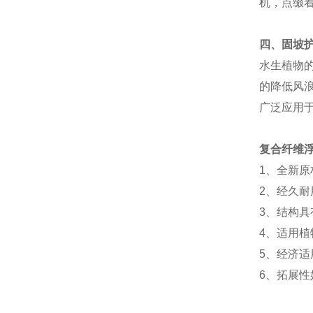
机，点缀
四、固坡
水生植物
的降低风
广泛应用
复合纤维
1、全新
2、经久耐
3、结构
4、适用
5、经济
6、拓展