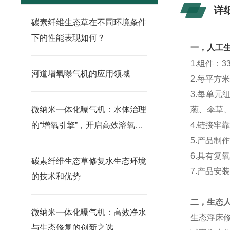
详
碳素纤维生态草在不同环境条件
下的性能表现如何？
一，人工
1.组件：
河道增氧曝气机的应用领域
2.每平方
3.每单
微纳米一体化曝气机：水体治理
葱、伞草
的“增氧引擎”，开启高效溶氧新
4.链接
时代
5.产品
6.具有
碳素纤维生态草修复水生态环境
7.产品安
的技术和优势
二，
生态
微纳米一体化曝气机：高效净水
生态浮床
与生态修复的创新之选