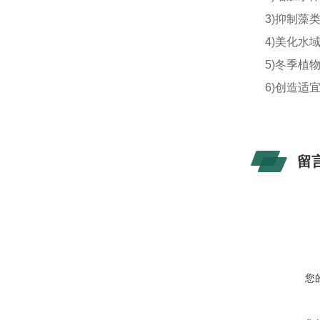
3)抑制藻
4)美化水
5)冬季植
6)创造适
留
您